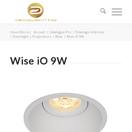
Vous êtes ici :
Accueil
/
Catalogue Pro
/
Éclairage intérieur
/
Downlight | Projecteurs
/
Wise
/
Wise iO 9W
Wise iO 9W