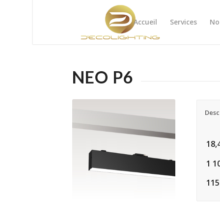
Accueil
Services
No
NEO P6
Desc
18,
1 1
115