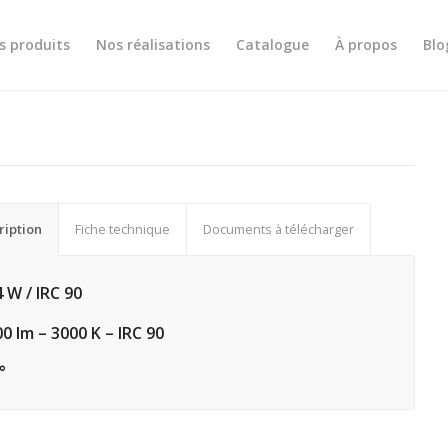
s produits
Nos réalisations
Catalogue
À propos
Blo
ription
Fiche technique
Documents à télécharger
4 W / IRC 90
00 lm – 3000 K – IRC 90
°