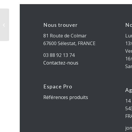
NEO P3
Nous trouver
No
81 Route de Colmar
Lun
67600 Sélestat, FRANCE
13
Ven
03 88 92 13 74
16
Contactez-nous
Sa
Espace Pro
Ag
Références produits
14 
54
FR
jo