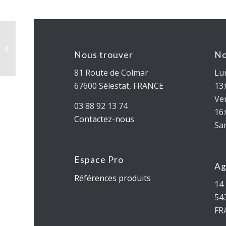
2835 | 33,6 W | 168
DECOFLEX
Nous trouver
No
81 Route de Colmar
Lun
67600 Sélestat, FRANCE
13
Ven
03 88 92 13 74
16
Contactez-nous
Sa
Espace Pro
Ag
Références produits
14 
54
FR