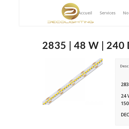
Accueil
Services
No
2835 | 48 W | 24
Desc
283
24 
150
DE