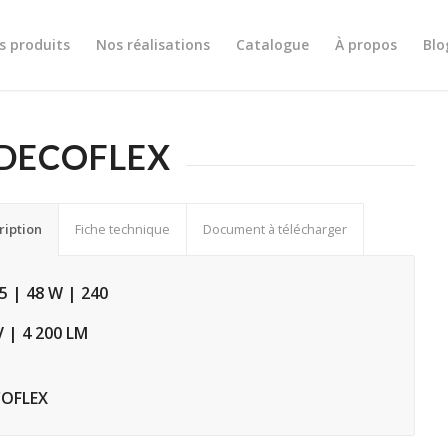
s produits
Nos réalisations
Catalogue
À propos
Blo
0 DECOFLEX
ription
Fiche technique
Document à télécharger
5 | 48 W | 240
V | 4 200 LM
COFLEX