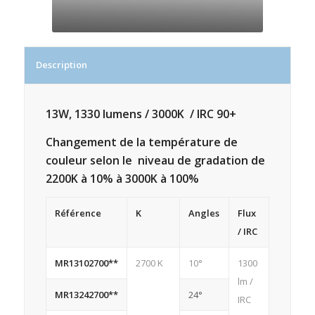
Description
13W, 1330 lumens / 3000K / IRC 90+
Changement de la température de
couleur selon le niveau de gradation de
2200K à 10% à 3000K à 100%
Référence
K
Angles
Flux
/ IRC
MR13102700**
2700 K
10°
1300
lm /
MR13242700**
24°
IRC