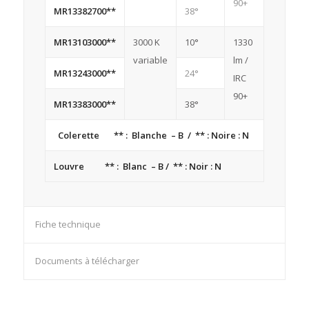
90+
MR13382700**
38°
MR13103000**
3000 K
10°
1330
variable
lm /
MR13243000**
24°
IRC
90+
MR13383000**
38°
Colerette ** : Blanche – B / ** : Noire : N
Louvre ** : Blanc – B / ** : Noir : N
Fiche technique
Documents à télécharger